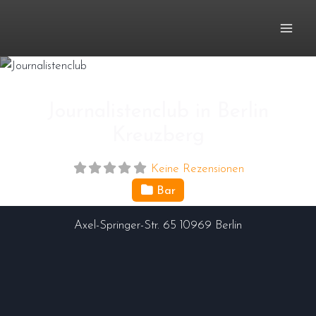
Zum
Inhalt
springen
Journalistenclub in Berlin
Kreuzberg
Keine Rezensionen
Bar
Axel-Springer-Str. 65
10969
Berlin