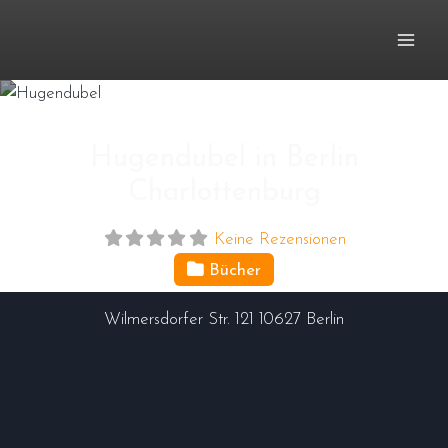
Zum
Inhalt
springen
Hugendubel in Berlin
Charlottenburg
Keine Rezensionen
Bücher
Wilmersdorfer Str. 121
10627
Berlin