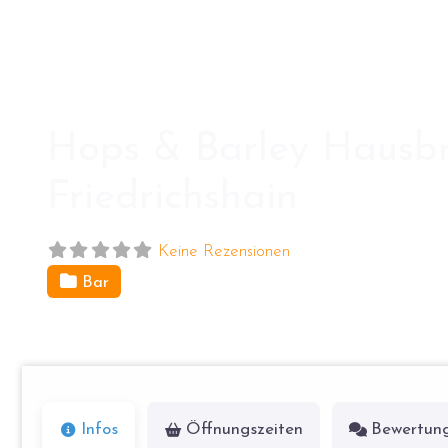
Hops & Barley Hausbra
Friedrichshain
Keine Rezensionen
Bar
Wühlischstr. 22
10245
Berlin
Infos
Öffnungszeiten
Bewertun