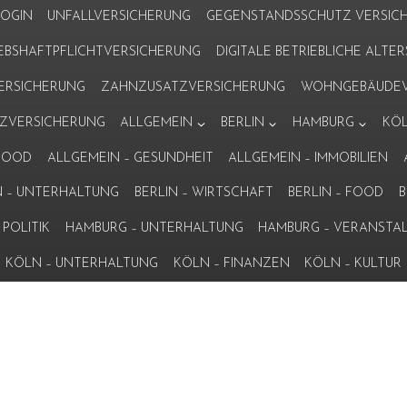
LOGIN
UNFALLVERSICHERUNG
GEGENSTANDSSCHUTZ VERSIC
IEBSHAFTPFLICHTVERSICHERUNG
DIGITALE BETRIEBLICHE ALT
VERSICHERUNG
ZAHNZUSATZVERSICHERUNG
WOHNGEBÄUDEV
ZVERSICHERUNG
ALLGEMEIN
BERLIN
HAMBURG
KÖ
 FOOD
ALLGEMEIN – GESUNDHEIT
ALLGEMEIN – IMMOBILIEN
N – UNTERHALTUNG
BERLIN – WIRTSCHAFT
BERLIN – FOOD
B
POLITIK
HAMBURG – UNTERHALTUNG
HAMBURG – VERANSTA
KÖLN – UNTERHALTUNG
KÖLN – FINANZEN
KÖLN – KULTUR