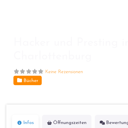
Hacker und Presting in
Charlottenburg
Keine Rezensionen
Bücher
Leonhardtstr. 22
14057
Berlin
Infos
Öffnungszeiten
Bewertun