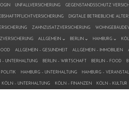
LOGIN
UNFALLVERSICHERUNG
GEGENSTANDSSCHUTZ VERSIC
IEBSHAFTPFLICHTVERSICHERUNG
DIGITALE BETRIEBLICHE ALT
VERSICHERUNG
ZAHNZUSATZVERSICHERUNG
WOHNGEBÄUDEV
ZVERSICHERUNG
ALLGEMEIN
BERLIN
HAMBURG
KÖ
 FOOD
ALLGEMEIN – GESUNDHEIT
ALLGEMEIN – IMMOBILIEN
N – UNTERHALTUNG
BERLIN – WIRTSCHAFT
BERLIN – FOOD
B
POLITIK
HAMBURG – UNTERHALTUNG
HAMBURG – VERANSTA
KÖLN – UNTERHALTUNG
KÖLN – FINANZEN
KÖLN – KULTUR