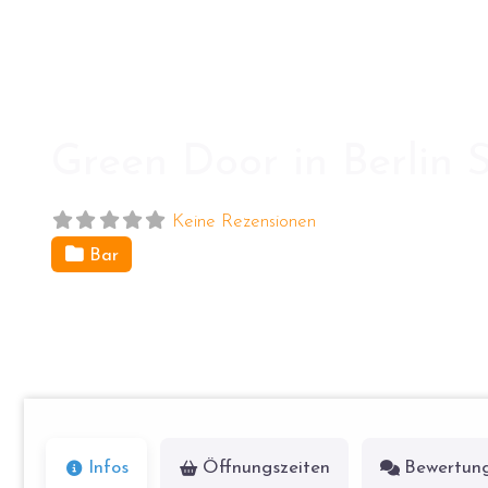
Green Door in Berlin
Keine Rezensionen
Bar
Winterfeldtstr. 50
10781
Berlin
Infos
Öffnungszeiten
Bewertun