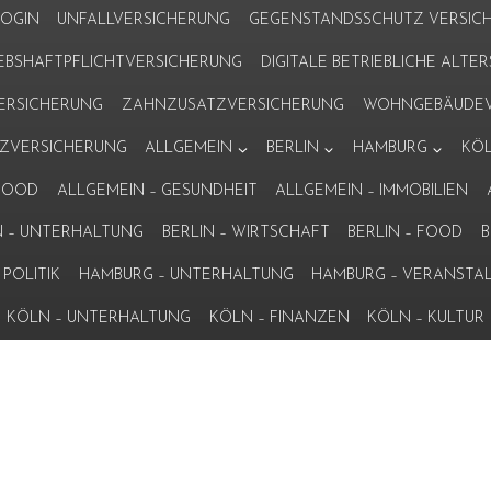
LOGIN
UNFALLVERSICHERUNG
GEGENSTANDSSCHUTZ VERSIC
IEBSHAFTPFLICHTVERSICHERUNG
DIGITALE BETRIEBLICHE ALT
VERSICHERUNG
ZAHNZUSATZVERSICHERUNG
WOHNGEBÄUDEV
ZVERSICHERUNG
ALLGEMEIN
BERLIN
HAMBURG
KÖ
 FOOD
ALLGEMEIN – GESUNDHEIT
ALLGEMEIN – IMMOBILIEN
N – UNTERHALTUNG
BERLIN – WIRTSCHAFT
BERLIN – FOOD
B
POLITIK
HAMBURG – UNTERHALTUNG
HAMBURG – VERANSTA
KÖLN – UNTERHALTUNG
KÖLN – FINANZEN
KÖLN – KULTUR