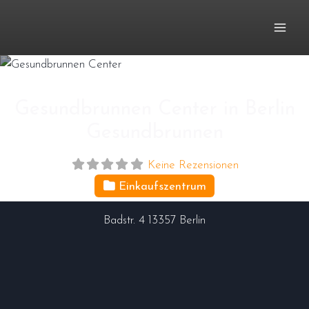
Zum
Inhalt
springen
Gesundbrunnen Center in Berlin
Gesundbrunnen
Keine Rezensionen
Einkaufszentrum
Badstr. 4
13357
Berlin