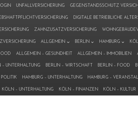
LOGIN
UNFALLVERSICHERUNG
GEGENSTANDSSCHUTZ VERSIC
IEBSHAFTPFLICHTVERSICHERUNG
DIGITALE BETRIEBLICHE ALT
VERSICHERUNG
ZAHNZUSATZVERSICHERUNG
WOHNGEBÄUDEV
ZVERSICHERUNG
ALLGEMEIN
BERLIN
HAMBURG
KÖ
 FOOD
ALLGEMEIN – GESUNDHEIT
ALLGEMEIN – IMMOBILIEN
N – UNTERHALTUNG
BERLIN – WIRTSCHAFT
BERLIN – FOOD
B
POLITIK
HAMBURG – UNTERHALTUNG
HAMBURG – VERANSTA
KÖLN – UNTERHALTUNG
KÖLN – FINANZEN
KÖLN – KULTUR