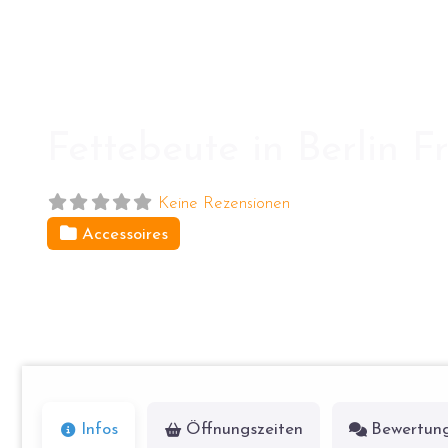
Fettebeute in Berlin F
Keine Rezensionen
Accessoires
Kopernikusstr. 22
10245
Berlin
Infos
Öffnungszeiten
Bewertun