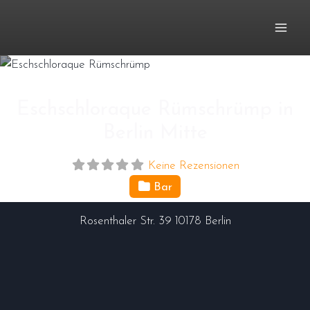
Zum
Inhalt
springen
Eschschloraque Rümschrümp in
Berlin Mitte
Keine Rezensionen
Bar
Rosenthaler Str. 39
10178
Berlin