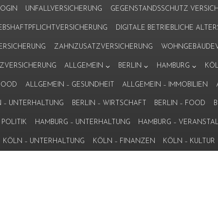
LOGIN
UNFALLVERSICHERUNG
GEGENSTANDSSCHUTZ VERSIC
IEBSHAFTPFLICHTVERSICHERUNG
DIGITALE BETRIEBLICHE ALT
VERSICHERUNG
ZAHNZUSATZVERSICHERUNG
WOHNGEBÄUDEV
ZVERSICHERUNG
ALLGEMEIN
BERLIN
HAMBURG
KÖ
 FOOD
ALLGEMEIN – GESUNDHEIT
ALLGEMEIN – IMMOBILIEN
N – UNTERHALTUNG
BERLIN – WIRTSCHAFT
BERLIN – FOOD
B
POLITIK
HAMBURG – UNTERHALTUNG
HAMBURG – VERANSTA
KÖLN – UNTERHALTUNG
KÖLN – FINANZEN
KÖLN – KULTUR