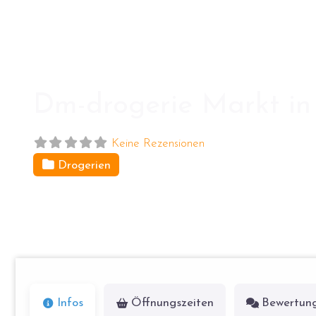
Dm-drogerie Markt in 
Keine Rezensionen
Drogerien
Landsberger Chaussee 17
16356
Berlin
Infos
Öffnungszeiten
Bewertun