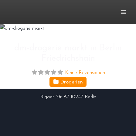
Zum
Inhalt
springen
dm-drogerie markt in Berlin
Friedrichshain
Keine Rezensionen
Drogerien
Rigaer Str. 67
10247
Berlin