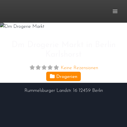
Zum
Inhalt
springen
Dm Drogerie Markt in Berlin
Karlshorst
Keine Rezensionen
Drogerien
Rummelsburger Landstr. 16
12459
Berlin