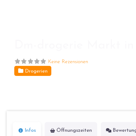
Dm-drogerie Markt in 
Keine Rezensionen
Drogerien
Oberfeldstr. 138
12683
Berlin
Infos
Öffnungszeiten
Bewertun