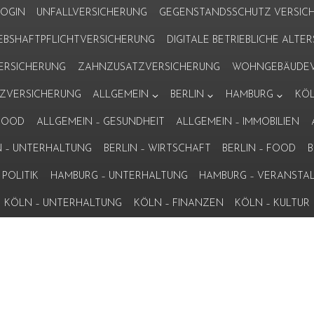
LOGIN
UNFALLVERSICHERUNG
GEGENSTANDSSCHUTZ VERSIC
IEBSHAFTPFLICHTVERSICHERUNG
DIGITALE BETRIEBLICHE ALT
VERSICHERUNG
ZAHNZUSATZVERSICHERUNG
WOHNGEBÄUDEV
ZVERSICHERUNG
ALLGEMEIN
BERLIN
HAMBURG
KÖ
 FOOD
ALLGEMEIN – GESUNDHEIT
ALLGEMEIN – IMMOBILIEN
N – UNTERHALTUNG
BERLIN – WIRTSCHAFT
BERLIN – FOOD
B
POLITIK
HAMBURG – UNTERHALTUNG
HAMBURG – VERANSTA
KÖLN – UNTERHALTUNG
KÖLN – FINANZEN
KÖLN – KULTUR