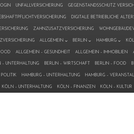
LOGIN
UNFALLVERSICHERUNG
GEGENSTANDSSCHUTZ VERSIC
IEBSHAFTPFLICHTVERSICHERUNG
DIGITALE BETRIEBLICHE ALT
VERSICHERUNG
ZAHNZUSATZVERSICHERUNG
WOHNGEBÄUDEV
ZVERSICHERUNG
ALLGEMEIN
BERLIN
HAMBURG
KÖ
 FOOD
ALLGEMEIN – GESUNDHEIT
ALLGEMEIN – IMMOBILIEN
N – UNTERHALTUNG
BERLIN – WIRTSCHAFT
BERLIN – FOOD
B
POLITIK
HAMBURG – UNTERHALTUNG
HAMBURG – VERANSTA
KÖLN – UNTERHALTUNG
KÖLN – FINANZEN
KÖLN – KULTUR