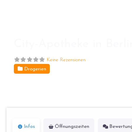
City-Apotheke in Berli
Keine Rezensionen
Drogerien
Mollstr. 4
10178
Berlin
Infos
Öffnungszeiten
Bewertun