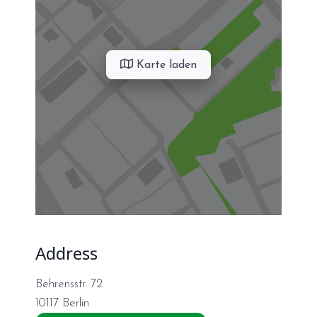
Karte laden
Address
Behrensstr. 72
10117
Berlin