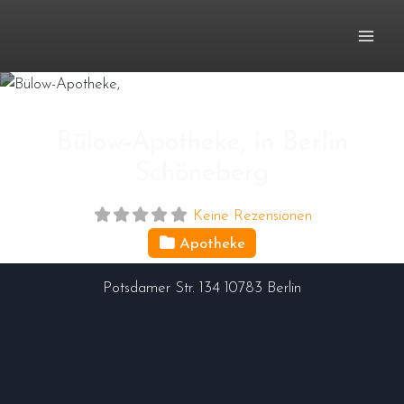
Zum
Inhalt
springen
Bülow-Apotheke, in Berlin
Schöneberg
Keine Rezensionen
Apotheke
Potsdamer Str. 134
10783
Berlin