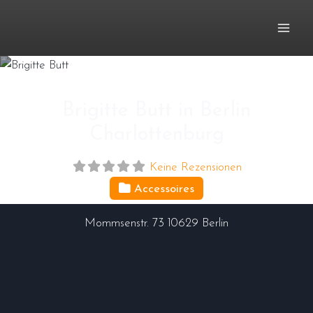
Zum
Inhalt
springen
Brigitte Butt in Berlin
Charlottenburg
Keine Rezensionen
Accessoires
Mommsenstr. 73
10629
Berlin