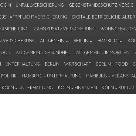
LOGIN
UNFALLVERSICHERUNG
GEGENSTANDSSCHUTZ VERSIC
IEBSHAFTPFLICHTVERSICHERUNG
DIGITALE BETRIEBLICHE ALT
VERSICHERUNG
ZAHNZUSATZVERSICHERUNG
WOHNGEBÄUDEV
ZVERSICHERUNG
ALLGEMEIN
BERLIN
HAMBURG
KÖ
 FOOD
ALLGEMEIN – GESUNDHEIT
ALLGEMEIN – IMMOBILIEN
N – UNTERHALTUNG
BERLIN – WIRTSCHAFT
BERLIN – FOOD
B
POLITIK
HAMBURG – UNTERHALTUNG
HAMBURG – VERANSTA
KÖLN – UNTERHALTUNG
KÖLN – FINANZEN
KÖLN – KULTUR