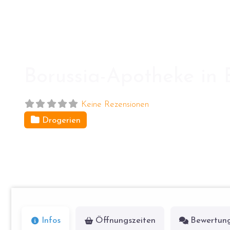
Borussia-Apotheke in 
Keine Rezensionen
Drogerien
Knobelsdorffstr. 4
14059
Berlin
Infos
Öffnungszeiten
Bewertun