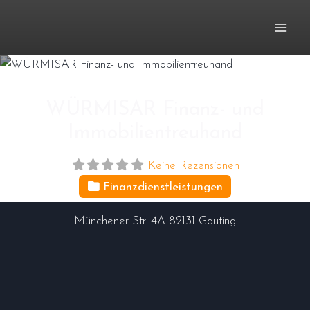
Zum
Inhalt
springen
WÜRMISAR Finanz- und
Immobilientreuhand
Keine Rezensionen
Finanzdienstleistungen
Münchener Str. 4A
82131
Gauting